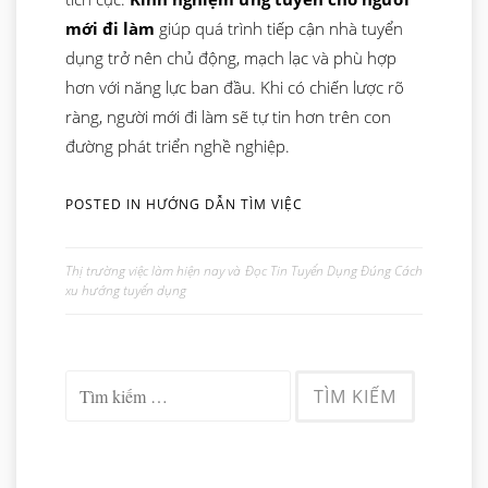
mới đi làm
giúp quá trình tiếp cận nhà tuyển
dụng trở nên chủ động, mạch lạc và phù hợp
hơn với năng lực ban đầu. Khi có chiến lược rõ
ràng, người mới đi làm sẽ tự tin hơn trên con
đường phát triển nghề nghiệp.
POSTED IN
HƯỚNG DẪN TÌM VIỆC
Thị trường việc làm hiện nay và
Đọc Tin Tuyển Dụng Đúng Cách
Điều
xu hướng tuyển dụng
hướng
bài
viết
Tìm
kiếm
cho: