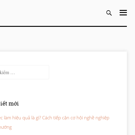
ếm cho:
viết mới
ệc làm hiệu quả là gì? Cách tiếp cận cơ hội nghề nghiệp
hướng